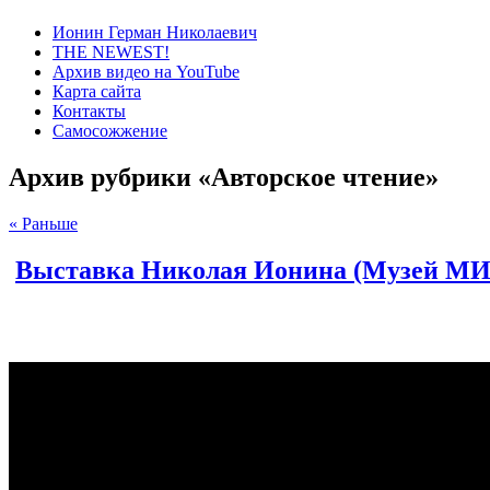
Ионин Герман Николаевич
THE NEWEST!
Архив видео на YouTube
Карта сайта
Контакты
Самосожжение
Архив рубрики «Авторское чтение»
« Раньше
Выставка Николая Ионина (Музей МИС