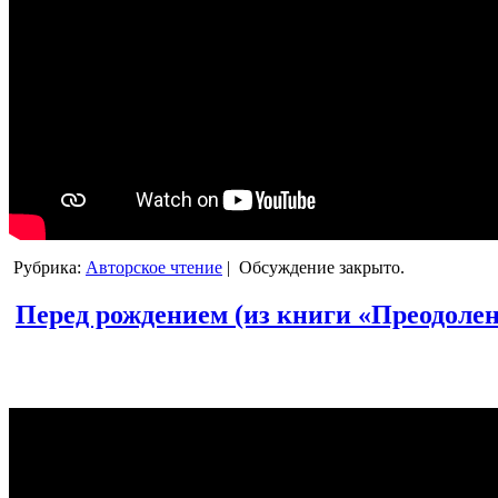
Рубрика:
Авторское чтение
|
Обсуждение закрыто.
Перед рождением (из книги «Преодолени