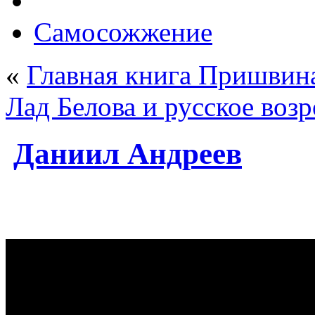
Самосожжение
«
Главная книга Пришвин
Лад Белова и русское воз
Даниил Андреев