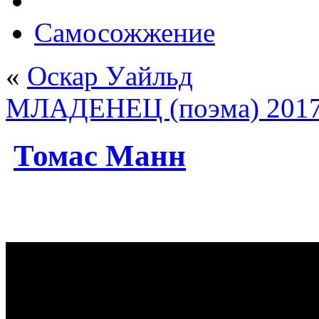
Самосожжение
«
Оскар Уайльд
МЛАДЕНЕЦ (поэма) 201
Томас Манн