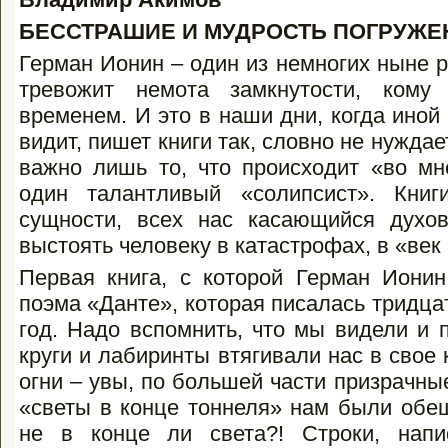
БЕССТРАШИЕ И МУДРОСТЬ ПОГРУЖЕ
Герман Ионин – один из немногих ныне 
тревожит немота замкнутости, кому
временем. И это в наши дни, когда иной 
видит, пишет книги так, словно не нуждае
важно лишь то, что происходит «во мн
один талантливый «солипсист». Книг
сущности, всех нас касающийся духо
выстоять человеку в катастрофах, в «век
Первая книга, с которой Герман Иони
поэма «Данте», которая писалась тридцат
год. Надо вспомнить, что мы видели и 
круги и лабиринты втягивали нас в свое 
огни – увы, по большей части призрачны
«светы в конце тоннеля» нам были обе
не в конце ли света?! Строки, напи