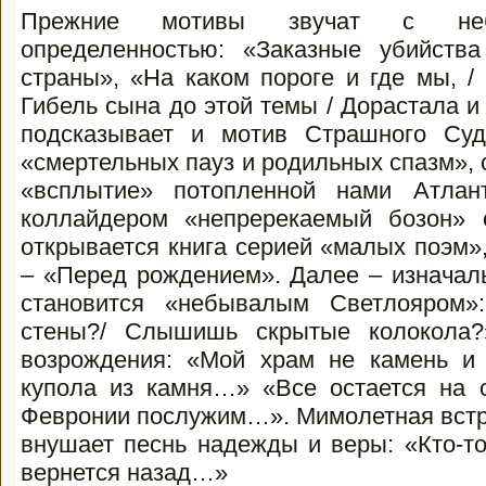
Прежние мотивы звучат с небы
определенностью: «Заказные убийств
страны», «На каком пороге и где мы, /
Гибель сына до этой темы / Дорастала 
подсказывает и мотив Страшного Суд
«смертельных пауз и родильных спазм»,
«всплытие» потопленной нами Атлан
коллайдером «непререкаемый бозон» 
открывается книга серией «малых поэм»,
– «Перед рождением». Далее – изначал
становится «небывалым Светлояром»
стены?/ Слышишь скрытые колокола
возрождения: «Мой храм не камень и н
купола из камня…» «Все остается на 
Февронии послужим…». Мимолетная встр
внушает песнь надежды и веры: «Кто-то
вернется назад…»