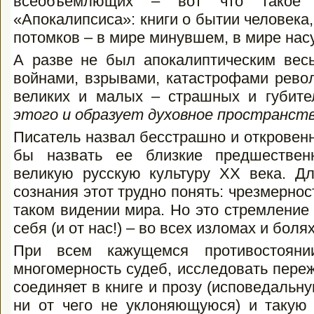
всеобъемлющих – вот что такое п
«Апокалипсиса»: книги о бытии человека, 
потомков – в мире минувшем, в мире нас
А разве не был апокалиптическим вес
войнами, взрывами, катастрофами рево
великих и малых – страшных и губит
этого и образует духовное пространств
Писатель назвал бесстрашно и откровенно
бы назвать ее близкие предшествен
великую русскую культуру XX века. Дл
сознания этот трудно понять: чрезмерност
таком видении мира. Но это стремление 
себя (и от нас!) – во всех изломах и боля
При всем кажущемся противостояни
многомерность судеб, исследовать пере
соединяет в книге и прозу (исповедальн
ни от чего не уклоняющуюся) и такую 