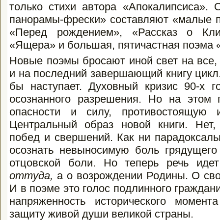
только стихи автора «Апокалипсиса». 
панорамы-фрески» составляют «малые п
«Перед рождением», «Рассказ о Кли
«Ящера» и большая, пятичастная поэма «Р
Новые поэмы бросают иной свет на все,
и на последний завершающий книгу цикл
бы наступает. Духовный кризис 90-х г
осознанного разрешения. Но на этом 
опасности и силу, противостоящую 
Центральный образ новой книги. Нет,
побед и свершений. Как ни парадоксаль
осознать невыносимую боль грядущего
отцовской боли. Но теперь речь иде
оттуда,
а о возрождении Родины. О сво
И в поэме это голос подлинного гражда
напряженность исторического момент
защиту живой души великой страны.