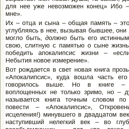
для нее уже невозможен конец» Ибо –
мне».
Их – отца и сына – общая память – это
углубляясь в нее, вызывая бывшее, они
могло быть,
должно
быть его истинным
свою, слитную с памятью о сыне жизнь
победить апокалипсис жизни – «есл
Небытия новое измерение».
Вот рождается в свет новая книга проз
«Апокалипсис», куда вошла часть его
говорилось выше. Но в книге – н
воплощенных не только зримо, но – ду
называется книга точным словом по
повести – «Апокалипсис», Откровен
исцеления!) минувшего в двадцатом ве
наступивший нелегкий век – во глу