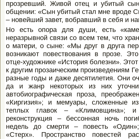
прозревший. Живой отец и убитый сы
общении: «Сын убитый стал мне вроде С
– новейший завет, вобравший в себя и н
Но есть опора для души, есть «кам
неразрывной связи со всем тем, что хран
о матери, о сыне: «Мы друг в друга пе
возникают повествования в прозе. Это
отце-художнике «История болезни». Этот 
к другим прозаическим произведениям Г
разные годы и даже десятилетия. Они о
да и жанр некоторых из них уточни
автобиографическая проза, преображ
«Киргизия»; и мемуары, сложенные и
теплых главок – «Климовщина»; и
реконструкция – бессонная ночь пог
недель до смерти – повесть «Один»;
«Стерх». Пространство повестей ра