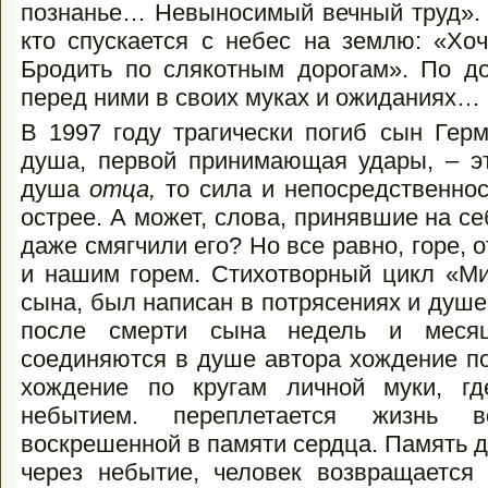
познанье… Невыносимый вечный труд». И
кто спускается с небес на землю: «Хо
Бродить по слякотным дорогам». По до
перед ними в своих муках и ожиданиях…
В 1997 году трагически погиб сын Герм
душа, первой принимающая удары, – эт
душа
отца,
то сила и непосредственнос
острее. А может, слова, принявшие на се
даже смягчили его? Но все равно, горе, 
и нашим горем. Стихотворный цикл «М
сына, был написан в потрясениях и душ
после смерти сына недель и месяц
соединяются в душе автора хождение по
хождение по кругам личной муки, гд
небытием. переплетается жизнь 
воскрешенной в памяти сердца. Память 
через небытие, человек возвращается