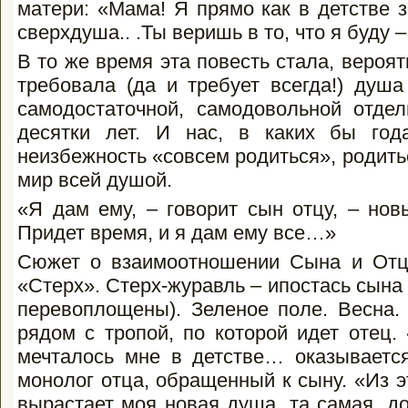
матери: «Мама! Я прямо как в детстве з
сверхдуша.. .Ты веришь в то, что я буду 
В то же время эта повесть стала, вероят
требовала (да и требует всегда!) душа
самодостаточной, самодовольной отд
десятки лет. И нас, в каких бы го
неизбежность «совсем родиться», родитьс
мир всей душой.
«Я дам ему, – говорит сын отцу, – нов
Придет время, и я дам ему все…»
Сюжет о взаимоотношении Сына и Отц
«Стерх». Стерх-журавль – ипостась сына 
перевоплощены). Зеленое поле. Весна.
рядом с тропой, по которой идет отец.
мечталось мне в детстве… оказывается
монолог отца, обращенный к сыну. «Из эт
вырастает моя новая душа, та самая, до