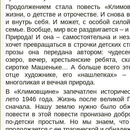
Продолжением стала повесть «Климо
жизни, о детстве и отрочестве. И снова 
и внутрь себя. И может, с особой си
семье. Вообще, мир все раздвигается – 
Природа! И она – самостоятельна и нез
хочет превращаться в строчки детских ст
прозы она передана автором: чудес
озеро, вечер, крестьянские ребята, ск
сиротке Машеньке… А больше всего это
отце художнике, его «нашлепках» –
многоликая и вечная природа.
В «Климовщине» запечатлен историче
лето 1946 года. Жизнь после великой 
сначала. Нашу землю нужно было обж
повести в этой повести пронизано добр
по-детски простым. Но мы знаем, что
продолжается с ее трагической и обнад