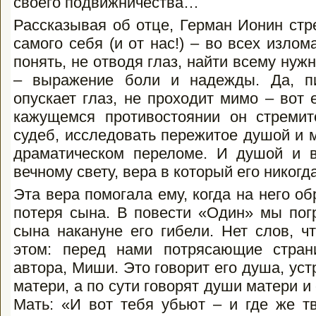
своего подвижничества…
Рассказывая об отце, Герман Ионин стр
самого себя (и от нас!) – во всех излом
понять, не отводя глаз, найти всему нуж
– выражение боли и надежды. Да, п
опускает глаз, не проходит мимо – вот
кажущемся противостоянии он стремит
судеб, исследовать пережитое душой и 
драматическом переломе. И душой и 
вечному свету, вера в который его никогд
Эта вера помогала ему, когда на него о
потеря сына. В повести «Один» мы пог
сына накануне его гибели. Нет слов, ч
этом: перед нами потрясающие стра
автора, Миши. Это говорит его душа, ус
матери, а по сути говорят души матери и
Мать: «И вот тебя убьют – и где же т