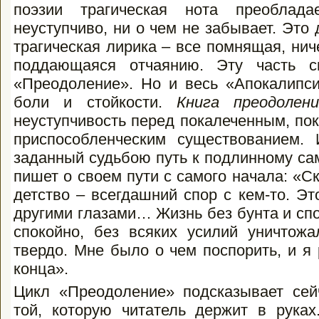
поэзии трагическая нота преоблад
неуступчиво, ни о чем не забывает. Это 
трагическая лирика – все помнящая, нич
поддающаяся отчаянию. Эту часть с
«Преодоление». Но и весь «Апокалипси
боли и стойкости.
Книга преодолен
неуступчивость перед покалеченным, по
приспособленческим существованием.
заданный судьбою путь к подлинному са
пишет о своем пути с самого начала: «С
детство – всегдашний спор с кем-то. Эт
другими глазами… Жизнь без бунта и спо
спокойно, без всяких усилий уничтож
твердо. Мне было о чем поспорить, и я
конца».
Цикл «Преодоление» подсказывает сейч
той, которую читатель держит в рука