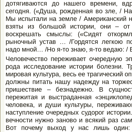
дотягиваются до нашего времени, вд
сегодня. («Душа, рожденная во зле, / На
Мы испытали на земле / Американский н
взяты из большой истории, они – от
воскрешать смыслы: («Сидят откорм
рыночный устав … /Гордятся легкою по
надо мной… /Но я-то знаю, я-то ведаю: /
Человечество переживает очередную эп
рода исследование истории болезни. Т
мировая культура, весь ее трагический 
должны питать нашу надежду на торжес
пришествие – безнадежно. В сущнос
пережитая и выстраданная «энциклопе
человека, и души культуры, переживаю
наступление очередных судорог истории
вечности нужно заново и всякий раз
са
Вот почему выход у нас лишь один: