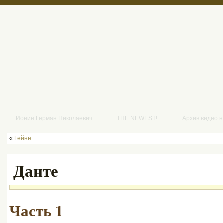
Ионин Герман Николаевич
THE NEWEST!
Архив видео 
«
Гейне
Данте
Часть 1