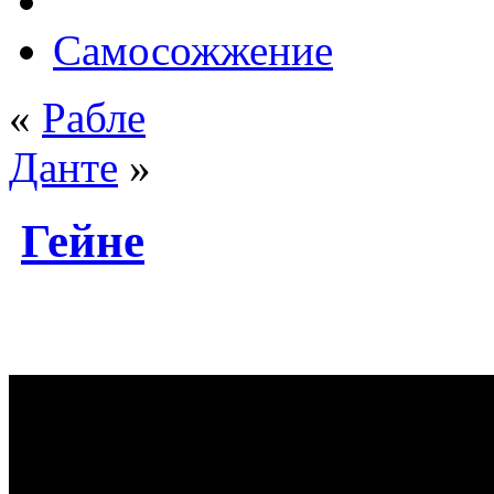
Самосожжение
«
Рабле
Данте
»
Гейне