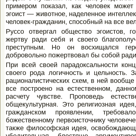
примером показал, как человек может
эгоист — животное, наделенное интел­ле
человек-гражданин, способ­ный на все вел
Руссо отвергал общество эгоистов, го
жертву ради себя и своего благополуч
преступным. Но он восхищался геро
добровольно пожертвовал бы собой ради
При всей своей парадоксальности кон
своего рода логичность и цельность. З
рационалистических схем, в ней вообще
все построено на естественном, данно
расчету чувстве. Проповедь естест
общекультурная. Это религиозная идея
гражданском проявлении, требова
божественному первоисточнику человече
также философская идея, освобождаю­ща
убедительная, блестяще аргумен­ти