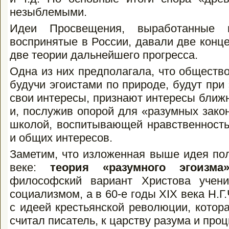
незыблемыми.
Идеи Просвещения, выработанные 
воспринятые в России, давали две конце
две теории дальнейшего прогресса.
Одна из них предполагала, что общество
будучи эгоистами по природе, будут при 
свои интересы, признают интересы ближн
и, послужив опорой для «разумных за­кон
школой, воспитывающей нрав­ственность
и общих интересов.
Заметим, что изложенная выше идея пол
веке:
теория «разумного эгоизм
философский вариант Христова учени
социализмом, а в 60-е годы XIX века Н.Г
с идеей крестьянской революции, котор
считал писатель, к царству разума и про