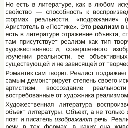
Но есть в литературе, как в любом иск
свойство — способность к воспроизвед
формах реальности, «подражание» (
Аристотель в «Поэтике». Это
реализм
в 
есть в литературе отражение объекта, ст
там присутствует реализм как тип твор
художественности, совершенного изоб
изучении реальности, ее объек­тивн
существующей и не завися­щей от творчес
Романтик сам творит. Реалист подражает
самым демонстрирует степень своего иск
артистизм, воссоздание реальнос
востребованные от художника реализмом 
Художественная литература воспроиз
объект литературы. Объект, а не только 
поэт и писатель
изображают
речь. Реал
речи в тех формах, в каких она живет