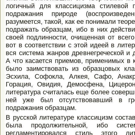
логичный для классицизма стилевой 
подражания природе (воспроизведен
разумеется, такой, как ее понимали теор
подражать образцам, ибо в них дей­ств
своей подлинности, очищенная от всего
вот в соответствии с этой идеей в лите
вся система жанров древнегреческой и 
А что касается приемов, применимых в 
было за­имствовать из образцовых кла
Эсхи­ла, Софокла, Алкея, Сафо, Анакр
Горация, Овидия, Демосфена, Цицерона
литература считалась еще более совершен
ней уже был отсутствовавший в гре
подражания образцам.
В русской литературе классицизм соста
была продолжительной, ибо систе
регламентировался стиль этого лите