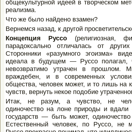
общекультурной идеей в творческом мет
реализма.
Что же было найдено взамен?
Вернемся назад, к другой просветительско
Концепция Руссо
(религиозная, фи
парадоксально отличалась от других
Сторонники «разумного эгоизма» вид
идеала в будущем — Руссо полагал, 
невозвратимо утрачен в прошлом. М
враждебен, и в современных услови
общества, человек может, и то лишь на 
чувств, вернуть некое подобие утраченно
Итак, не разум, а чувство, не чел
одиночество на лоне природы и вдали 
государств — быть может, одиночество 
Естественный человек, по Руссо, не м
Руссо прекрасно понимал, что идилличес