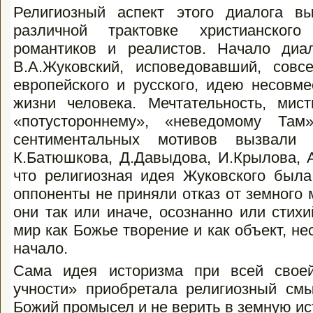
Религиозный аспект этого диалога в
различной трактовке христианского
романтиков и реалистов. Начало диа
В.А.Жуковский, исповедовавший, совсе
европейского и русского, идею несовме
жизни человека. Мечтательность, мист
«потустороннему», «неведомому Там»
сентиментальных мотивов вызвали в
К.Батюшкова, Д.Давыдова, И.Крылова, А
что религиозная идея Жуковско­го была
оппоненты не приняли отказ от земного м
они так или иначе, осознанно или стих
мир как Божье творение и как объект, н
начало.
Сама идея историзма при всей свое
учности» приобретала религиозный см
Божий промысел и не верить в земную ист