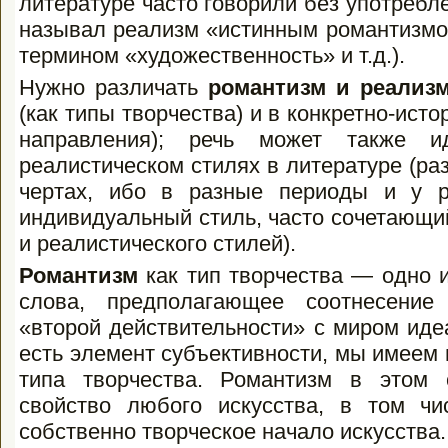
литературе часто говорили без употребле
называл реализм «истинным ро­мантизмо
термином «художествен­ность» и т.д.).
Нужно различать
романтизм и реализ
(как типы творчества) и в конкретно-ист
направления); речь может также и
реалистическом стилях в литературе (ра
чертах, ибо в разные периоды и у 
индивидуальный стиль, часто сочетающи
и реалистического стилей).
Романтизм
как тип творчества — одно 
слова, предполагающее соотнесение 
«второй действительности» с миром иде
есть элемент субъективности, мы имеем 
типа творчества. Романтизм в этом
свойство любого искусства, в том ч
собственно творческое начало искусства.