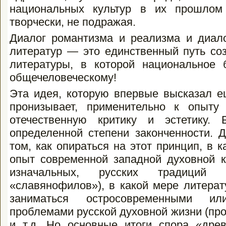
национальных культур в их прошлом 
творчески, не подражая.
Диалог романтизма и реализма и диало
литератур — это единственный путь соз
литературы, в которой национальное
общечеловеческому!
Эта идея, которую впервые высказал ещ
пронизывает, применительно к опыту 
отечественную критику и эстетику.
определенной степени законченности. 
том, как опираться на этот принцип, в 
опыт современной западной духовной к
изначальных, русских традиций 
«славянофилов»), в какой мере литерат
заниматься остросовременными и
проблемами русской духовной жизни (про­
и т.д. Но основные итоги спора «древ