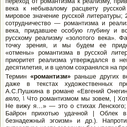
переход от романтизма к реализму, при
века к небывалому расцвету русской
мировое значение русской литературы; 
сотрудничество — романтизма и реали
века, придавшее особую глубину и в
русскому реализму «золотого века». Ф
точку зрения, и мы будем ее придер
«отмены» романтизма в русской лите­
приоритет реализма утверждался в не
десятилетия, и в целом сохранялся на пр
Термин
«романтизм»
раньше других во
даже в текстах художественных про
А.С.Пушкина в романе «Евгений Онегин
вяло, \
Что романтизмом мы зовем, | Хот
Не вижу я…» — это о стихах Ленского;
Байрон прихотью удачной | Облек в
безнадежный эгоизм» и др.). Напрот