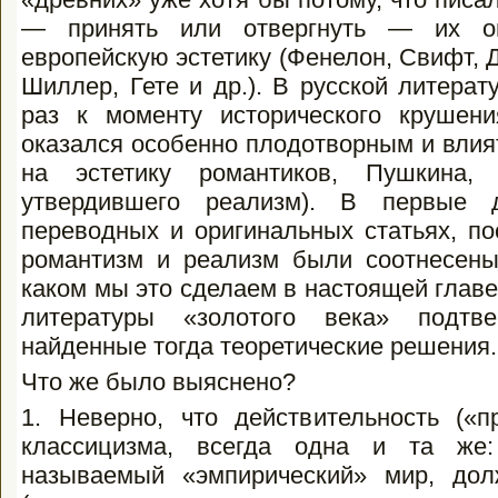
— принять или отвергнуть — их о
европейскую эстетику (Фенелон, Свифт, Д
Шиллер, Гете и др.). В русской литерат
раз к моменту историчес­кого крушен
оказался особенно плодотвор­ным и вли
на эстетику романтиков, Пуш­кина, 
утвердившего реализм). В первые д
переводных и оригинальных статьях, по
романтизм и реализм были соотнесены
каком мы это сделаем в настоящей глав
литературы «золотого века» подтве
найденные тогда теоретические решения.
Что же было выяснено?
1. Неверно, что действительность («пр
классицизма, всегда одна и та же:
называемый «эмпирический» мир, до