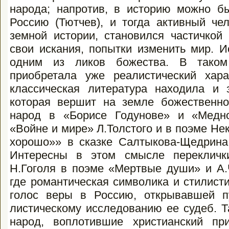
народа; напротив, в историю можно бы
Россию (Тютчев), и тогда активный че
земной истории, становился частичкой 
свои искания, попытки изменить мир. И
одним из ликов божества. В та­ком
приобретала уже реалистический хара
классическая литература нахо­дила и
которая вершит на земле бо­жественн
народ в «Борисе Годунове» и «Медн
«Войне и мире» Л.Толстого и в поэме Не
хорошо»» в сказке Салтыкова-Щедрина 
Интересны в этом смысле переклички
Н.Гоголя в поэме «Мертвые души» и А.
где ро­мантическая символика и стилис
голос веры в Россию, открывавшей п
листическому исследованию ее судеб. Т
народ, воплотившие христианский пр