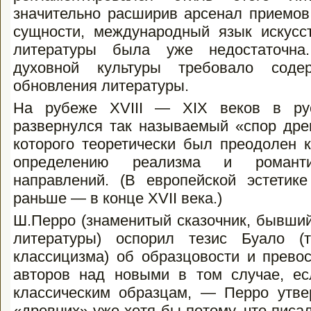
значительно расширив арсенал приемов
сущности, международный язык искус
литературы была уже недостаточна.
духовной культуры требовало содер
обновления литературы.
На рубеже XVIII — XIX веков в русс
развернулся так называемый «спор дре
которого теоретически был преодолен 
определению реализма и романти
направлений. (В европейской эстетике
раньше — в конце XVII века.)
Ш.Перро (знаменитый сказочник, бывший
литературы) оспорил тезис Буало (т
классицизма) об образцовости и прево
ав­торов над новыми в том случае, е
классичес­ким образцам, — Перро утв
«древних» уже хотя бы потому, что писал