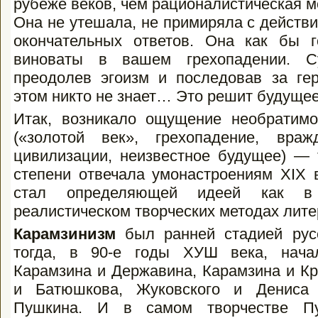
рубеже веков, чем рационалистическая мо
Она не утешала, не примиряла с действи
окончательных ответов. Она как бы 
виноваты в вашем грехопадении. С
преодолев эгоизм и последовав за гер
этом никто не знает… Это решит будущее
Итак, возникало ощущение необратимог
(«золотой век», грехопадение, враж
цивилизации, неизвестное будущее) —
степени отвечала умонастроениям XIX в
стал определяющей идеей как в 
реалистическом творческих методах лите
Карамзинизм
был ранней стадией рус
тогда, в 90-е годы ХУШ века, начал
Карамзина и Державина, Карамзина и Кр
и Батюшкова, Жуковского и Дениса 
Пушкина. И в самом творчестве Пуш