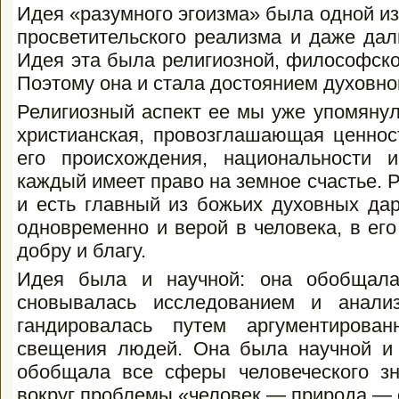
Идея «разумного эгоизма» была одной из
просветительского реализма и даже дал
Идея эта была религиозной, философской 
Поэтому она и стала достоянием духов­но
Религиозный аспект ее мы уже упомянули
христианская, провозглашающая ценнос
его происхождения, национальности 
каждый имеет право на земное счастье. Ра
и есть главный из божьих духов­ных да
одновременно и верой в чело­века, в ег
добру и благу.
Идея была и научной: она обобщала
сновывалась исследованием и анализ
гандировалась путем аргументирова
свещения людей. Она была научной и
обобщала все сферы человеческого зна
вокруг проблемы «человек — природа —