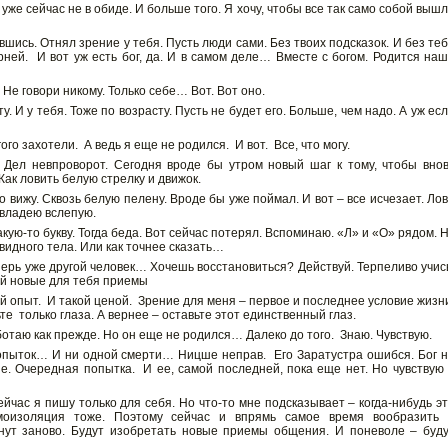
 уже сейчас не в обиде. И больше того. Я хочу, чтобы все так само собой выш
вшись. Отнял зрение у тебя. Пусть люди сами. Без твоих подсказок. И без те
ерней. И вот уж есть бог, да. И в самом деле… Вместе с богом. Родится на
 Не говори никому. Только себе… Вот. Вот оно.
ту. И у тебя. Тоже по возрасту. Пусть не будет его. Больше, чем надо. А уж ес
го захотели. А ведь я еще не родился. И вот. Все, что могу.
. Дел невпроворот. Сегодня вроде бы утром новый шаг к тому, чтобы вно
ак ловить белую стрелку и движок.
о вижу. Сквозь белую пелену. Вроде бы уже поймал. И вот – все исчезает. Ло
 владею вслепую.
кую-то букву. Тогда беда. Вот сейчас потерял. Вспоминаю. «Л» и «О» рядом. 
видного тела. Или как точнее сказать…
перь уже другой человек… Хочешь восстановиться? Действуй. Терпеливо учис
ай новые для тебя приемы
вый опыт. И такой ценой. Зрение для меня – первое и последнее условие жизн
е только глаза. А вернее – оставьте этот единственный глаз.
аботаю как прежде. Но он еще не родился… Далеко до того. Знаю. Чувствую.
попыток… И ни одной смерти… Ницше неправ. Его Заратустра ошибся. Бог 
е. Очередная попытка. И ее, самой последней, пока еще нет. Но чувствую
ейчас я пишу только для себя. Но что-то мне подсказывает – когда-нибудь э
амоизоляция тоже. Поэтому сейчас и впрямь самое время вообразить
нут заново. Будут изобретать новые приемы общения. И поневоле – буд