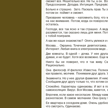
сможет все. Решительно все. Не ты, а он. Вс
Предсознание. Догадка. Интуиция. Предчувс
Больно и страшно. Зато. Паскаль прав. Ты зн
потом он поймет и сможет.
Призвание человека – напомнить богу, что 
на нас внимание. Потом, когда он повзросл
осталась.
Господи, все так ясно и так страшно. А вед
разумеется, так сказано лишь для меня. По
с тобой поиграем.
А как же наше знакомство? Опять увлекся и
Москва… Окраина. Точечная девятиэтажка. 
Интернет. Любая книга в электронном виде
Две комнаты. В одной – дочка. У нее друга
думаю, и не будет. Хотя все возможно. Еще
Никто бы не поверил, что я так живу. Ск
Рационально.
Она философ. И филолог. Известна. Полное
как правило, молчим. Понимаем друг друга. 
Знаменита. Но у нее другая фамилия. И нико
Сообщаем друг другу только то, что хотим с
Спокойно. Характеры одинаковы. И вот в п
самоизоляция. Вирус. Вся Москва, кажется, 
Впрочем, если какое несогласие. Между нам
разногласие. В самом молчании. Она сразу. Н
Ее квартира в соседнем доме. Очень удобно
что смотреть. Одинаково.