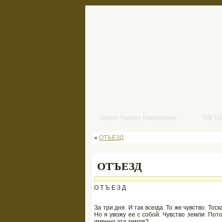
Ионин Герман Николаевич
THE N
«
ОТЪЕЗД
ОТЪЕЗД
О Т Ъ Е З Д
За три дня. И так всегда. То же чувство. То
Но я увожу ее с собой. Чувство земли. Пот
именно эта земля?