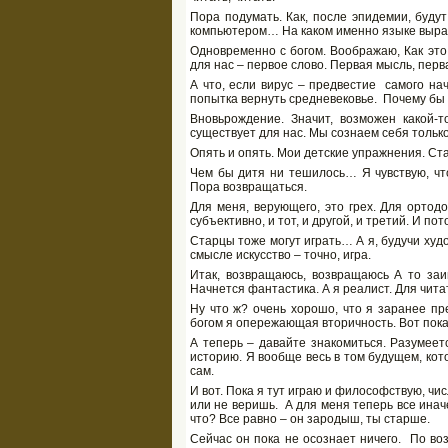
Пора подумать. Как, после эпидемии, будут
компьютером… На каком именно языке выразит
Одновременно с богом. Воображаю, Как это 
для нас – первое слово. Первая мысль, перва
А что, если вирус – предвестие самого на
попытка вернуть средневековье. Почему бы н
Вновьрождение. Значит, возможен какой-
существует для нас. Мы сознаем себя тольк
Опять и опять. Мои детские упражнения. Ст
Чем бы дитя ни тешилось… Я чувствую, что
Пора возвращаться.
Для меня, верующего, это грех. Для ортодо
субъективно, и тот, и другой, и третий. И по
Старцы тоже могут играть… А я, будучи худож
смысле искусство – точно, игра.
Итак, возвращаюсь, возвращаюсь А то заи
Начнется фантастика. А я реалист. Для чита
Ну что ж? очень хорошо, что я заранее п
богом я опережающая вторичность. Вот пока и
А теперь – давайте знакомиться. Разумеетс
историю. Я вообще весь в том будущем, кот
сам.
И вот. Пока я тут играю и философствую, чис
или не веришь. А для меня теперь все иначе
что? Все равно – он зародыш, ты старше.
Сейчас он пока не осознает ничего. По во