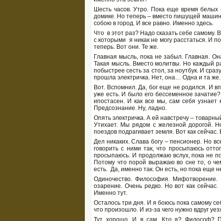
Шесть часов. Утро. Пока еще время белых 
домике. Но теперь – вместо пишущей машинки 
собою в город. И все равно. Именно здесь.
Что в этот раз? Надо сказать себе самому. 
с которыми я никак не могу расстаться. И п
теперь. Вот они. Те же.
Главная мысль, пока не забыл. Главная. Она
Такая мысль. Вместо молитвы. Но каждый ра
побыстрее сесть за стол, за ноутбук. И сраз
прошла электричка. Нет, она… Одна и та же.
Вот. Вспомнил. Да, бог еще не родился. И в
уже есть. И было его бессеменное зачатие? 
ипостасен. И как все мы, сам себя узнает 
Предсознание. Ну, ладно.
Опять электричка. А ей навстречу – товарный
Утихает. Мы рядом с железной дорогой. Н
поездов подрагивает земля. Вот как сейчас. 
Дел никаких. Слава богу – пенсионер. Но в
говорить с ними так, что просыпаюсь оттог
просыпаюсь. И продолжаю вслух, пока не по
Потому что порой выражаю во сне то, о че
есть. Да, именно так. Он есть, но пока еще н
Одиночество. Философия. Мифотворение. И
озарение. Очень редко. Но вот как сейчас.
Именно тут.
Осталось три дня. И я боюсь пока самому се
что произошло. И из-за чего нужно вдруг уез
Тут хорошо. И я сам. Кто я? Философ? П