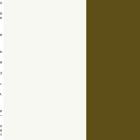
ло
бя
ше
ли
вь
ви
Ну
ь.
и.
не
 –
то
 и
ут