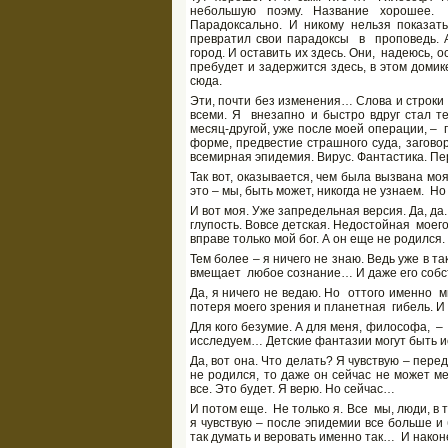
небольшую поэму. Название хорошее. 
Парадоксально. И никому нельзя показать
превратил свои парадоксы в проповедь. А
город. И оставить их здесь. Они, надеюсь, ос
пребудет и задержится здесь, в этом домике
сюда.
Эти, почти без изменения… Слова и строки 
всеми. Я внезапно и быстро вдруг стал т
месяц-другой, уже после моей операции, – 
форме, предвестие страшного суда, загово
всемирная эпидемия. Вирус. Фантастика. П
Так вот, оказывается, чем была вызвана мо
это – мы, быть может, никогда не узнаем. Но
И вот моя. Уже запредельная версия. Да, да
глупость. Вовсе детская. Недостойная моего
вправе только мой бог. А он еще не родился.
Тем более – я ничего не знаю. Ведь уже в т
вмещает любое сознание… И даже его собств
Да, я ничего не ведаю. Но оттого именно м
потеря моего зрения и планетная гибель. И 
Для кого безумие. А для меня, философа, – 
исследуем… Детские фантазии могут быть и
Да, вот она. Что делать? Я чувствую – перед
не родился, то даже он сейчас не может ме
все. Это будет. Я верю. Но сейчас…
И потом еще. Не только я. Все мы, люди, в т
я чувствую – после эпидемии все больше и
так думать и веровать именно так… И наконе