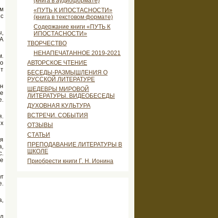
(книга в аудиоформате)
ом
«ПУТЬ К ИПОСТАСНОСТИ»
 с
(книга в текстовом формате)
Содержание книги «ПУТЬ К
ы,
ИПОСТАСНОСТИ»
 А
ТВОРЧЕСТВО
НЕНАПЕЧАТАННОЕ 2019-2021
м.
то
АВТОРСКОЕ ЧТЕНИЕ
от
БЕСЕДЫ-РАЗМЫШЛЕНИЯ О
РУССКОЙ ЛИТЕРАТУРЕ
он
ШЕДЕВРЫ МИРОВОЙ
бе
ЛИТЕРАТУРЫ. ВИДЕОБЕСЕДЫ
е.
ДУХОВНАЯ КУЛЬТУРА
ВСТРЕЧИ. СОБЫТИЯ
я.
ых
ОТЗЫВЫ
СТАТЬИ
ся
ПРЕПОДАВАНИЕ ЛИТЕРАТУРЫ В
а,
ШКОЛЕ
с.
же
Приобрести книги Г. Н. Ионина
уг
е.
а,
ил