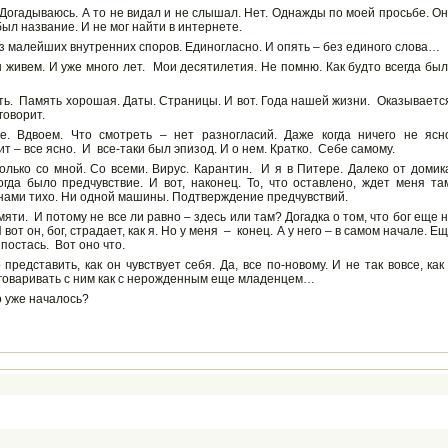
. Догадываюсь. А то не видал и не слышал. Нет. Однажды по моей просьбе. О
ыл название. И не мог найти в интернете.
з малейших внутренних споров. Единогласно. И опять – без единого слова…
мы живем. И уже много лет. Мои десятилетия. Не помню. Как будто всегда бы
ать. Память хорошая. Даты. Страницы. И вот. Года нашей жизни. Оказываетс
говорит.
. Вдвоем. Что смотреть – нет разногласий. Даже когда ничего не ясн
ит – все ясно. И все-таки был эпизод. И о нем. Кратко. Себе самому.
ько со мной. Со всеми. Вирус. Карантин. И я в Питере. Далеко от домик
гда было предчувствие. И вот, наконец. То, что оставлено, ждет меня та
кнами тихо. Ни одной машины. Подтверждение предчувствий.
амяти. И потому не все ли равно – здесь или там? Догадка о том, что бог еще 
 вот он, бог, страдает, как я. Но у меня – конец. А у него – в самом начале. Е
постась. Вот оно что.
редставить, как он чувствует себя. Да, все по-новому. И не так вовсе, как
азговаривать с ним как с нерожденным еще младенцем…
о уже началось?