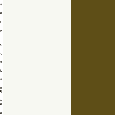
им
 и
ше
не
ь.
ь,
ом
й.
им
 в
 Я
шь
 и
 и