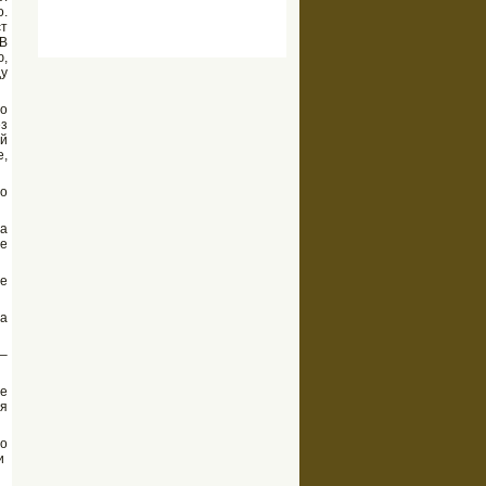
.
ст
 В
ю,
ду
со
ез
ой
е,
то
та
ее
ще
на
 –
ще
ся
Но
ли