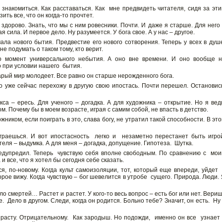
 знакомиться. Как расставаться. Как мне предвидеть читателя, сидя за эт
ь все, что он когда-то прочтет.
здорово. Знать, что мы с ним ровесники. Почти. И даже я старше. Для него
я сила. И первое дело. Ну разумеется. У бога свое. А у нас – другое.
чала нового бытия. Предвестие его нового сотворения. Теперь у всех в ду
е подумать о таком тому, кто верит.
то момент универсального небытия. А оно вне времени. И оно вообще 
о при условии нашего бытия.
арый мир молодеет. Все равно он старше нерожденного бога.
 уже сейчас перехожу в другую свою ипостась. Почти перешел. Остановис
кса – ересь. Для ученого – догадка. А для художника – открытие. Но я вед
том. Почему бы в моем возрасте, играя с самим собой, не впасть в детство.
ником, если поиграть в это, слава богу, не утратил такой способности. В эт
граешься. И вот ипостасность легко и незаметно перестанет быть игро
теля – выдумка. А для меня – догадка, допущение. Гипотеза. Шутка.
редупредил. Теперь чувствую себя вполне свободным. По сравнению с мо
 все, что я хотел бы сегодня себе сказать.
я, по-новому. Когда культ самоизоляции, тот, который еще впереди, уйдет
орое вижу. Когда чувствую – бог шевелится в утробе сущего. Природа. Люди.
ло смертей… Растет и растет. У кого-то весь вопрос – есть бог или нет. Вери
. Дело в другом. Следи, когда он родится. Больно тебе? Значит, он есть. Ну
зрасту. Отрицательному. Как зародыш. Но подожди, именно он все узнает