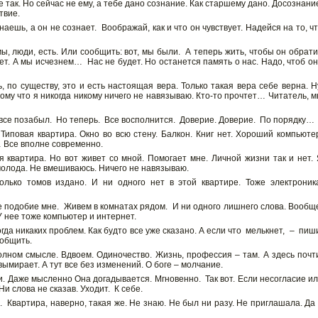
е так. Но сейчас не ему, а тебе дано сознание. Как старшему дано. Досознани
твие.
аешь, а он не сознает. Воображай, как и что он чувствует. Надейся на то, ч
мы, люди, есть. Или сообщить: вот, мы были. А теперь жить, чтобы он обрат
еет. А мы исчезнем… Нас не будет. Но останется память о нас. Надо, чтоб о
ь, по существу, это и есть настоящая вера. Только такая вера себе верна. Н
тому что я никогда никому ничего не навязываю. Кто-то прочтет… Читатель, 
 все позабыл. Но теперь. Все восполнится. Доверие. Доверие. По порядку…
Типовая квартира. Окно во всю стену. Балкон. Книг нет. Хороший компьюте
… Все вполне современно.
я квартира. Но вот живет со мной. Помогает мне. Личной жизни так и нет.
 молода. Не вмешиваюсь. Ничего не навязываю.
олько томов издано. И ни одного нет в этой квартире. Тоже электроник
 подобие мне. Живем в комнатах рядом. И ни одного лишнего слова. Вообщ
У нее тоже компьютер и интернет.
гда никаких проблем. Как будто все уже сказано. А если что мелькнет, – пиш
ообщить.
олном смысле. Вдвоем. Одиночество. Жизнь, профессия – там. А здесь поч
вымирает. А тут все без изменений. О боге – молчание.
и. Даже мысленно Она догадывается. Мгновенно. Так вот. Если несогласие и
и слова не сказав. Уходит. К себе.
. Квартира, наверно, такая же. Не знаю. Не был ни разу. Не приглашала. Да