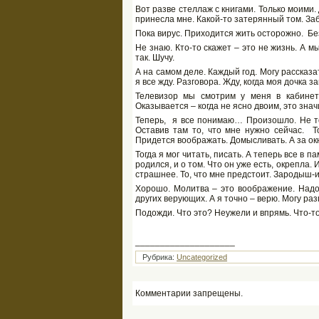
Вот разве стеллаж с книгами. Только моими
принесла мне. Какой-то затерянный том. Заб
Пока вирус. Приходится жить осторожно. Бе
Не знаю. Кто-то скажет – это не жизнь. А 
так. Шучу.
А на самом деле. Каждый год. Могу рассказ
я все жду. Разговора. Жду, когда моя дочка за
Телевизор мы смотрим у меня в кабинете
Оказывается – когда не ясно двоим, это знач
Теперь, я все понимаю… Произошло. Не тол
Оставив там то, что мне нужно сейчас. То
Придется воображать. Домысливать. А за о
Тогда я мог читать, писать. А теперь все в п
родился, и о том. Что он уже есть, окрепла. И
страшнее. То, что мне предстоит. Зародыш-и
Хорошо. Молитва – это воображение. Надо п
других верующих. А я точно – верю. Могу р
Подожди. Что это? Неужели и впрямь. Что-т
____________________
Рубрика:
Uncategorized
Комментарии запрещены.