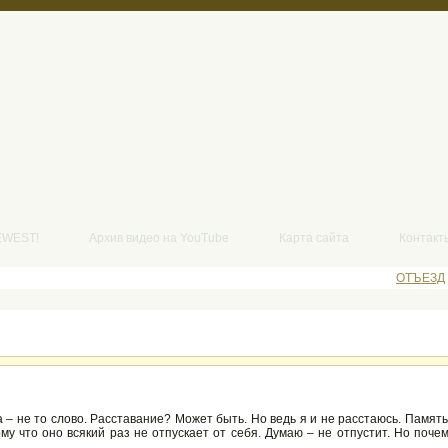
EWEST!
Архив видео на YouTube
Карта сайта
Контакт
ОТЪЕЗД
ска – не то слово. Расставание? Может быть. Но ведь я и не расстаюсь. Памят
ому что оно всякий раз не отпускает от себя. Думаю – не отпустит. Но поче