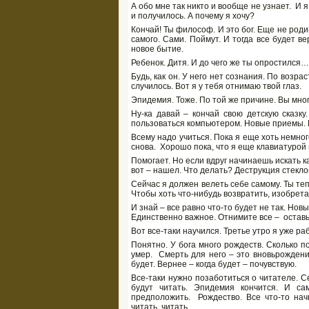
А обо мне так никто и вообще не узнает. И я
и получилось. А почему я хочу?
Кончай! Ты философ. И это бог. Еще не роди
самого. Сами. Поймут. И тогда все будет в
новое бытие.
Ребенок. Дитя. И до чего же ты опростился…
Будь, как он. У него нет сознания. По возрас
случилось. Вот я у тебя отнимаю твой глаз.
Эпидемия. Тоже. По той же причине. Вы много
Ну-ка давай – кончай свою детскую сказку
пользоваться компьютером. Новые приемы. К
Всему надо учиться. Пока я еще хоть немног
снова. Хорошо пока, что я еще клавиатурой
Помогает. Но если вдруг начинаешь искать ка
вот – нашел. Что делать? Деструкция стекло
Сейчас я должен велеть себе самому. Ты те
Чтобы хоть что-нибудь возвратить, изобрет
И знай – все равно что-то будет не так. Но
Единственно важное. Отнимите все – оставьт
Вот все-таки научился. Третье утро я уже р
Понятно. У бога много рождеств. Сколько 
умер. Смерть для него – это вновьрождени
будет. Вернее – когда будет – почувствую.
Все-таки нужно позаботиться о читателе. С
будут читать. Эпидемия кончится. И с
предположить. Рождество. Все что-то нач
читать, читать.