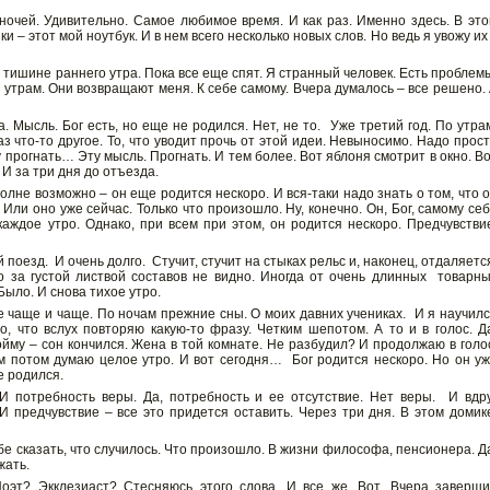
ночей. Удивительно. Самое любимое время. И как раз. Именно здесь. В эт
– этот мой ноутбук. И в нем всего несколько новых слов. Но ведь я увожу их
В тишине раннего утра. Пока все еще спят. Я странный человек. Есть проблем
о утрам. Они возвращают меня. К себе самому. Вчера думалось – все решено.
. Мысль. Бог есть, но еще не родился. Нет, не то. Уже третий год. По утра
з что-то другое. То, что уводит прочь от этой идеи. Невыносимо. Надо прос
у прогнать… Эту мысль. Прогнать. И тем более. Вот яблоня смотрит в окно. В
 И за три дня до отъезда.
полне возможно – он еще родится нескоро. И вся-таки надо знать о том, что 
Или оно уже сейчас. Только что произошло. Ну, конечно. Он, Бог, самому се
каждое утро. Однако, при всем при этом, он родится нескоро. Предчувстви
 поезд. И очень долго. Стучит, стучит на стыках рельс и, наконец, отдаляетс
о за густой листвой составов не видно. Иногда от очень длинных товарн
Было. И снова тихое утро.
се чаще и чаще. По ночам прежние сны. О моих давних учениках. И я научил
о, что вслух повторяю какую-то фразу. Четким шепотом. А то и в голос. Д
йму – сон кончился. Жена в той комнате. Не разбудил? И продолжаю в голо
м потом думаю целое утро. И вот сегодня… Бог родится нескоро. Но он у
е родился.
 потребность веры. Да, потребность и ее отсутствие. Нет веры. И вдр
 И предчувствие – все это придется оставить. Через три дня. В этом домик
бе сказать, что случилось. Что произошло. В жизни философа, пенсионера. Д
жать.
оэт? Экклезиаст? Стесняюсь этого слова. И все же. Вот. Вчера заверш