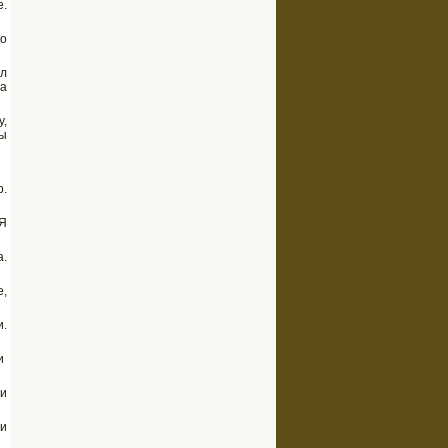
е.
то
ил
на
у,
мы
р.
 Я
а.
е,
и.
ти
ли
 и