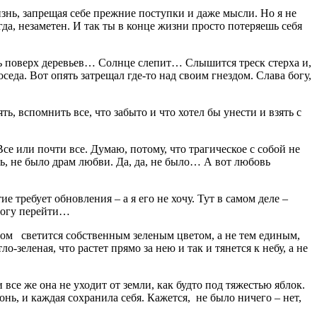
знь, запрещая себе прежние поступки и даже мысли. Но я не
егда, незаметен. И так ты в конце жизни просто потеряешь себя
нуть поверх деревьев… Солнце слепит… Слышится треск стерха и,
еда. Вот опять затрещал где-то над своим гнездом. Слава богу,
, вспомнить все, что забыто и что хотел бы унести и взять с
е или почти все. Думаю, потому, что трагическое с собой не
ать, не было драм любви. Да, да, не было… А вот любовь
е требует обновления – а я его не хочу. Тут в самом деле –
смогу перейти…
 окном светится собственным зеленым цветом, а не тем единым,
-зеленая, что растет прямо за нею и так и тянется к небу, а не
и все же она не уходит от земли, как будто под тяжестью яблок.
онь, и каждая сохранила себя. Кажется, не было ничего – нет,