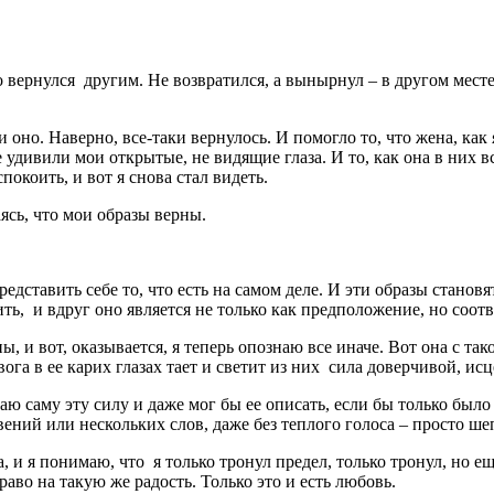
но вернулся другим. Не возвратился, а вынырнул – в другом мест
 оно. Наверно, все-таки вернулось. И помогло то, что жена, как 
 ее удивили мои открытые, не видящие глаза. И то, как она в них 
окоить, и вот я снова стал видеть.
ясь, что мои образы верны.
дставить себе то, что есть на самом деле. И эти образы становя
ть, и вдруг оно является не только как предположение, но соотв
ы, и вот, оказывается, я теперь опознаю все иначе. Вот она с т
евога в ее карих глазах тает и светит из них сила доверчивой, и
аю саму эту силу и даже мог бы ее описать, если бы только было
ений или нескольких слов, даже без теплого голоса – просто ше
, и я понимаю, что я только тронул предел, только тронул, но е
раво на такую же радость. Только это и есть любовь.