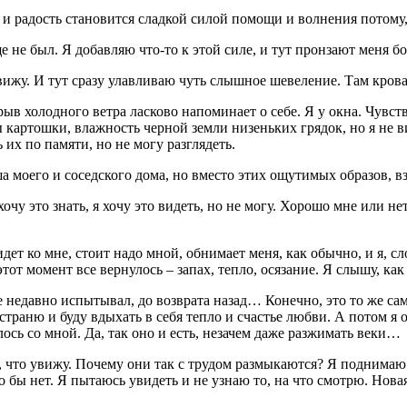
т, и радость становится сладкой силой помощи и волнения потому,
 не был. Я добавляю что-то к этой силе, и тут пронзают меня бол
 вижу. И тут сразу улавливаю чуть слышное шевеление. Там крова
рыв холодного ветра ласково напоминает о себе. Я у окна. Чувст
ы картошки, влажность черной земли низеньких грядок, но я не 
их по памяти, но не могу разглядеть.
а моего и соседского дома, но вместо этих ощутимых образов, вз
чу это знать, я хочу это видеть, но не могу. Хорошо мне или н
идет ко мне, стоит надо мной, обнимает меня, как обычно, и я, сл
этот момент все вернулось – запах, тепло, осязание. Я слышу, к
е недавно испытывал, до возврата назад… Конечно, это то же сам
траню и буду вдыхать в себя тепло и счастье любви. А потом я о
алось со мной. Да, так оно и есть, незачем даже разжимать веки…
м, что увижу. Почему они так с трудом размыкаются? Я подним
то бы нет. Я пытаюсь увидеть и не узнаю то, на что смотрю. Нова