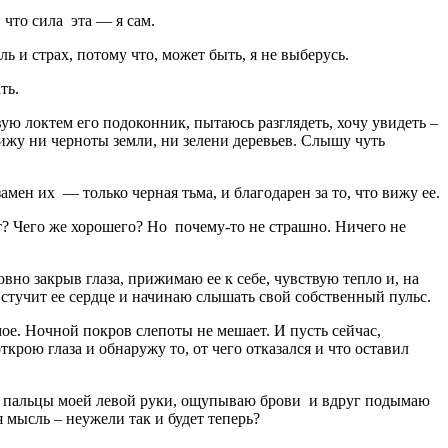
 что сила эта — я сам.
ь и страх, потому что, может быть, я не выберусь.
ть.
вую локтем его подоконник, пытаюсь разглядеть, хочу увидеть –
вижу ни черноты земли, ни зелени деревьев. Слышу чуть
амен их — только черная тьма, и благодарен за то, что вижу ее.
ет? Чего же хорошего? Но почему-то не страшно. Ничего не
овно закрыв глаза, прижимаю ее к себе, чувствую тепло и, на
ак стучит ее сердце и начинаю слышать свой собственный пульс.
ое. Ночной покров слепоты не мешает. И пусть сейчас,
ткрою глаза и обнаружу то, от чего отказался и что оставил
аю пальцы моей левой руки, ощупываю брови и вдруг подымаю
я мысль – неужели так и будет теперь?