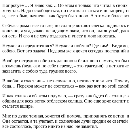
Попробуем… Я знаю как… Об этом я только что читал в своих 
хочу так. Надо освободиться, но не отказываться и не запрещат
и, все забыв, начнешь как будто бы заново. А этим-то более вс
Сейчас аромат все тот же, но солнце вот-вот слегка поднялось
конечно, я угадываю невидящим оком, что он, вытянутый, раски
он есть. И его я не хочу отдавать и унесу в мою ипостась.
Неужели сосредоточился? Неужели поймал? Где там!.. Видимо, н
собою. Вот это задача! Недаром же я дочел сегодня последний 
Вообще нетрудно собирать давнюю и ближнюю память, чтобы взят
возьмешь (ведь сам по себе переход – это трагедия), а нетраги
захватить с собою туда труднее всего.
В любви я счастлив – незаслуженно, неизвестно за что. Почему 
беда… Переход может не состояться – как раз вот по этой самой
И как только я об этом подумаю, — сразу как будто бы солнце з
общим для всех веток отблеском солнца. Оно еще ярче слепит гла
стелется вширь.
Мне по душе темная, хочется ей помочь, приподнять ее ветки, но
Она остается, а та улетает, и солнечные лучи сродни ее светло
все состоялось, просто никто из нас не заметил.