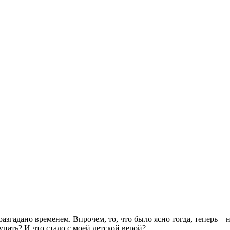
разгадано временем. Впрочем, то, что было ясно тогда, теперь –
упать? И что стало с моей детской верой?