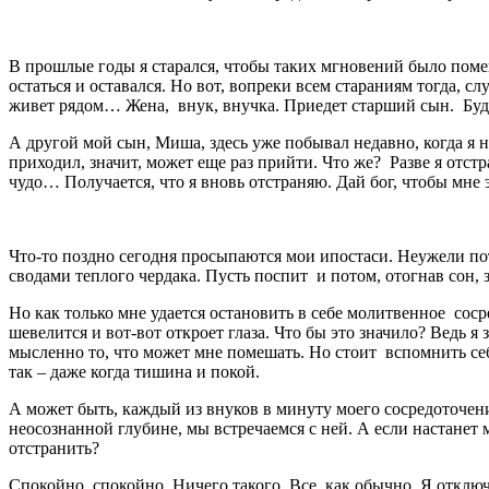
В прошлые годы я старался, чтобы таких мгновений было поме
остаться и оставался. Но вот, вопреки всем стараниям тогда, с
живет рядом… Жена, внук, внучка. Приедет старший сын. Буд
А другой мой сын, Миша, здесь уже побывал недавно, когда я 
приходил, значит, может еще раз прийти. Что же? Разве я отст
чудо… Получается, что я вновь отстраняю. Дай бог, чтобы мне э
Что-то поздно сегодня просыпаются мои ипостаси. Неужели по
сводами теплого чердака. Пусть поспит и потом, отогнав сон, за
Но как только мне удается остановить в себе молитвенное соср
шевелится и вот-вот откроет глаза. Что бы это значило? Ведь я
мысленно то, что может мне помешать. Но стоит вспомнить себя
так – даже когда тишина и покой.
А может быть, каждый из внуков в минуту моего сосредоточения 
неосознанной глубине, мы встречаемся с ней. А если настанет 
отстранить?
Спокойно, спокойно. Ничего такого. Все, как обычно. Я отключ