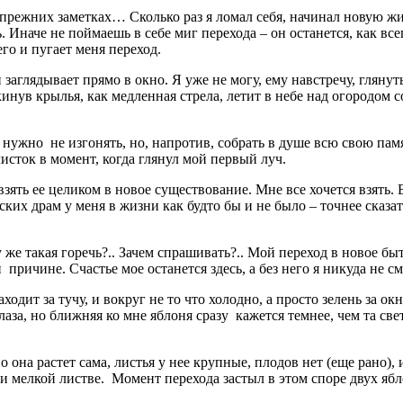
прежних заметках… Сколько раз я ломал себя, начинал новую жи
ь. Иначе не поймаешь в себе миг перехода – он останется, как вс
его и пугает меня переход.
 и заглядывает прямо в окно. Я уже не могу, ему навстречу, гля
нув крылья, как медленная стрела, летит в небе над огородом сос
ужно не изгонять, но, напротив, собрать в душе всю свою память
листок в момент, когда глянул мой первый луч.
ь ее целиком в новое существование. Мне все хочется взять. Вс
ческих драм у меня в жизни как будто бы и не было – точнее сказ
же такая горечь?.. Зачем спрашивать?.. Мой переход в новое быти
 причине. Счастье мое останется здесь, а без него я никуда не 
аходит за тучу, и вокруг не то что холодно, а просто зелень за
за, но ближняя ко мне яблоня сразу кажется темнее, чем та светло
 она растет сама, листья у нее крупные, плодов нет (еще рано), 
й и мелкой листве. Момент перехода застыл в этом споре двух ябл