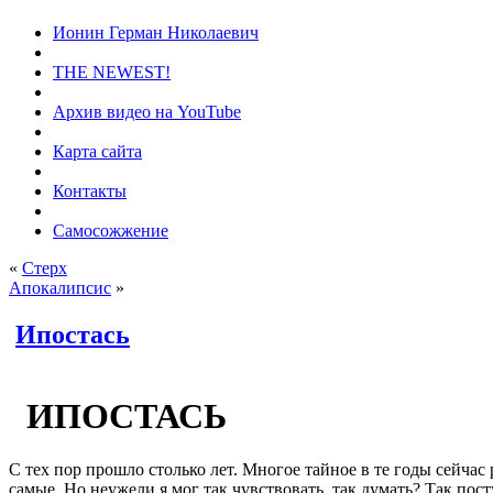
Ионин Герман Николаевич
THE NEWEST!
Архив видео на YouTube
Карта сайта
Контакты
Самосожжение
«
Стерх
Апокалипсис
»
Ипостась
ИПОСТАСЬ
С тех пор прошло столько лет. Многое тайное в те годы сейчас 
самые. Но неужели я мог так чувствовать, так думать? Так пост