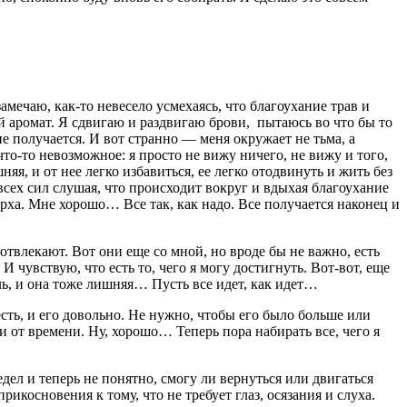
замечаю, как-то невесело усмехаясь, что благоухание трав и
ый аромат. Я сдвигаю и раздвигаю брови, пытаюсь во что бы то
не получается. И вот странно — меня окружает не тьма, а
что-то невозможное: я просто не вижу ничего, не вижу и того,
яя, и от нее легко избавиться, ее легко отодвинуть и жить без
 всех сил слушая, что происходит вокруг и вдыхая благоухание
ерха. Мне хорошо… Все так, как надо. Все получается наконец и
е отвлекают. Вот они еще со мной, но вроде бы не важно, есть
И чувствую, что есть то, чего я могу достигнуть. Вот-вот, еще
сль, и она тоже лишняя… Пусть все идет, как идет…
сть, и его довольно. Не нужно, чтобы его было больше или
и от времени. Ну, хорошо… Теперь пора набирать все, чего я
дел и теперь не понятно, смогу ли вернуться или двигаться
икосновения к тому, что не требует глаз, осязания и слуха.