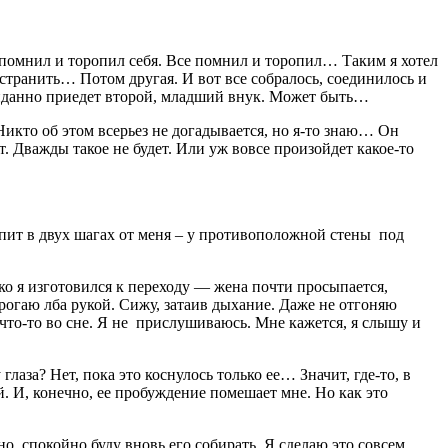
помнил и торопил себя. Все помнил и торопил… Таким я хотел
отстранить… Потом другая. И вот все собралось, соединилось и
жиданно приедет второй, младший внук. Может быть…
Никто об этом всерьез не догадывается, но я-то знаю… Он
. Дважды такое не будет. Или уж вовсе произойдет какое-то
спит в двух шагах от меня – у противоположной стены под
ько я изготовился к переходу — жена почти просыпается,
 трогаю лба рукой. Сижу, затаив дыхание. Даже не отгоняю
 что-то во сне. Я не прислушиваюсь. Мне кажется, я слышу и
лаза? Нет, пока это коснулось только ее… Значит, где-то, в
й. И, конечно, ее пробуждение помешает мне. Но как это
о, спокойно буду вновь его собирать. Я сделаю это совсем