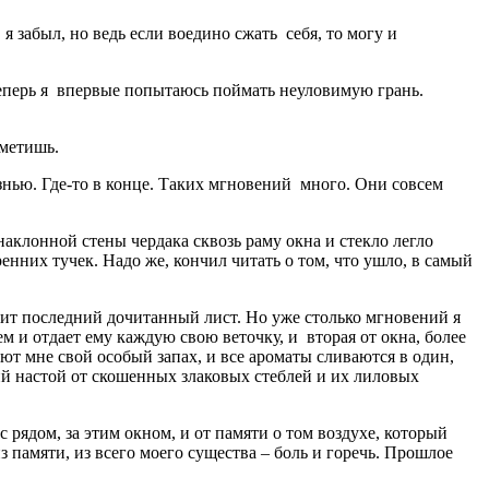
 я забыл, но ведь если воедино сжать себя, то могу и
 теперь я впервые попытаюсь поймать неуловимую грань.
аметишь.
знью. Где-то в конце. Таких мгновений много. Они совсем
наклонной стены чердака сквозь раму окна и стекло легло
енних тучек. Надо же, кончил читать о том, что ушло, в самый
етит последний дочитанный лист. Но уже столько мгновений я
ем и отдает ему каждую свою веточку, и вторая от окна, более
лют мне свой особый запах, и все ароматы сливаются в один,
чий настой от скошенных злаковых стеблей и их лиловых
 рядом, за этим окном, и от памяти о том воздухе, который
з памяти, из всего моего существа – боль и горечь. Прошлое