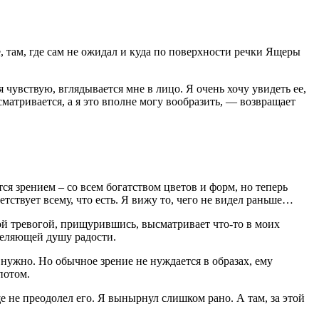
е, там, где сам не ожидал и куда по поверхности речки Ящеры
я чувствую, вглядывается мне в лицо. Я очень хочу увидеть ее,
всматривается, а я это вполне могу вообразить, — возвращает
тся зрением – со всем богатством цветов и форм, но теперь
етствует всему, что есть. Я вижу то, чего не видел раньше…
акой тревогой, прищурившись, высматривает что-то в моих
сцеляющей душу радости.
 нужно. Но обычное зрение не нуждается в образах, ему
потом.
ще не преодолел его. Я вынырнул слишком рано. А там, за этой