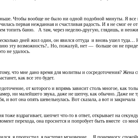
ньше. Чтобы вообще не было ни одной подобной минуты. Я все 
лучилась первая нежданная и счастливая радость. И я не смог ее 
ем топить баню. А там, через неделю-другую, глядишь, и нео
несколько дней жил один, он явился оттуда и вновь ушел туда… 
раню эту возможность?.. Но, пожалуй, нет — больше он не придет
то не удалось.
тому, что мне дано время для молитвы и сосредоточения? Жена 
станет, как все это будет.
едоточение, от которого и впрямь зависит столь многое, как тол
 замер, ни малейшего звука, даже не шепчу, как обычно. Даже не
, и вот она опять шевельнулась. Вот сказала, а вот и закричала
тоже вздрагивает, шепчет что-то в ответ, открывает на секунду г
момент перехода, она проснется и попробует быть вместе со мно
ился, я пропустил, я растерял мгновение… Я понемногу, спокойн