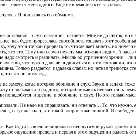
ня? Только у меня одного. Еще не время звать ее за собой.
снулось. Я попытаюсь его обмануть.
се остальное – слух, осязание – остается. Мне не до шуток, но я 
ьнее, как будто прорезалась способность узнавать этот особенн
у, хочу этой точкой прорвать то, что мешает видеть, но ничего 
ть, что это. Тьму или серую пелену мы все-таки видим. А здесь 
не надо смотреть и различать. Мысль об утраченном зрении – лишн
ое чувство, что нужно дальше подвигаться в этом состоянии, изо
лышны. Только раздается издалека слабая, но четкая трещотка ст
, только не вижу куда.
же не замечу, когда потеряю обоняние и слух. Звуки и запахи тож
хожу от знакомого и родного, но приближаюсь неизвестно к чему. 
нии понадобятся и зрение, и обоняние, и слух. Но это только мы
поздали. Не надо ни спрашивать, ни отвечать… То, что нужно, е
едел, и тут же знаю, что такой вопрос тоже лишний. Я свободен 
сть. Как будто я своею невидимой и неощутимой рукой тронул пре
орькое ощущение предела и первая в этом ощущении радость от пр