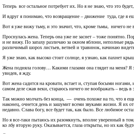
Теперь все остальное потребует их. Но я не знаю, что это буде
И вдруг я понимаю, что возвращение – движение туда, где я еще
Вот я уже вижу тьму, и это значит, что, кроме тьмы, ничего не
Проснулась жена. Теперь она уже не заснет – тоже понятно. По
и не вижу. По запаху различаю за окном яблони, неполные ряд
различимый шорох листьев, ветвей и травинок, начинаю видеть 
Я уже знаю, как высоко стоит солнце, я узнаю, как пахнет крыш
Жена подняла голову… Какими глазами она глядит на меня? Я хо
увидев, я жду.
Вот жена садится на кровати, встает и, ступая босыми ногами, 
самом деле сжав веки, стараюсь ничего не воображать – ведь в 
Так можно молчать без конца, — очень похоже на то, что я ещ
наконец, очнется день и зашумит всеми звуками жизни. Я их отс
недавно. Слава богу, все будет так, как было. Все любимое ост
Но я все-таки пытаюсь их разомкнуть, вполне уверенный в то
ко лбу вторую руку. Оказывается, глаза открыты, но их как буд