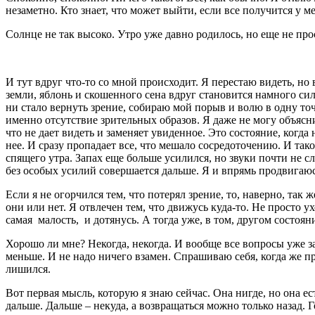
незаметно. Кто знает, что может выйти, если все получится у ме
Солнце не так высоко. Утро уже давно родилось, но еще не про
И тут вдруг что-то со мной происходит. Я перестаю видеть, но в
земли, яблонь и скошенного сена вдруг становится намного сил
ни стало вернуть зрение, собираю мой порыв и волю в одну точк
именно отсутствие зрительных образов. Я даже не могу объясни
что не дает видеть и заменяет увиденное. Это состояние, когда 
нее. И сразу пропадает все, что мешало сосредоточению. И так
спящего утра. Запах еще больше усилился, но звуки почти не с
без особых усилий совершается дальше. Я и впрямь продвигаюсь
Если я не огорчился тем, что потерял зрение, то, наверно, так 
они или нет. Я отвлечен тем, что движусь куда-то. Не просто у
самая малость, и дотянусь. А тогда уже, в том, другом состоя
Хорошо ли мне? Некогда, некогда. И вообще все вопросы уже за
меньше. И не надо ничего взамен. Спрашиваю себя, когда же пр
лишился.
Вот первая мысль, которую я знаю сейчас. Она нигде, но она е
дальше. Дальше – некуда, а возвращаться можно только назад. Г