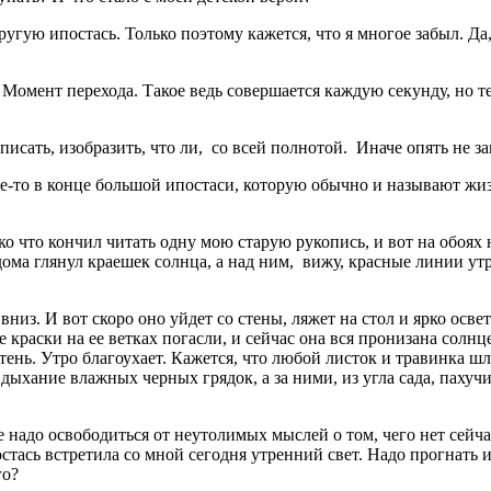
ругую ипостась. Только поэтому кажется, что я многое забыл. Да,
л. Момент перехода. Такое ведь совершается каждую секунду, но
писать, изобразить, что ли, со всей полнотой. Иначе опять не з
где-то в конце большой ипостаси, которую обычно и называют жи
о что кончил читать одну мою старую рукопись, и вот на обоях 
дома глянул краешек солнца, а над ним, вижу, красные линии утр
вниз. И вот скоро оно уйдет со стены, ляжет на стол и ярко осв
 краски на ее ветках погасли, и сейчас она вся пронизана солнц
 тень. Утро благоухает. Кажется, что любой листок и травинка ш
 дыхание влажных черных грядок, а за ними, из угла сада, паху
надо освободиться от неутолимых мыслей о том, чего нет сейчас
стась встретила со мной сегодня утренний свет. Надо прогнать и
го?