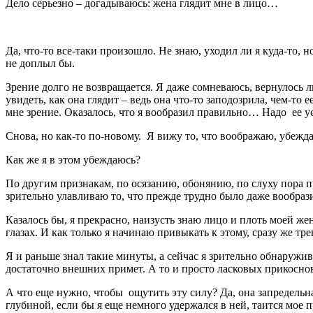
Дело серьезно – догадываюсь: жена глядит мне в лицо…
Да, что-то все-таки произошло. Не знаю, уходил ли я куда-то, 
не доплыл бы.
Зрение долго не возвращается. Я даже сомневаюсь, вернулось ли
увидеть, как она глядит – ведь она что-то заподозрила, чем-то
мне зрение. Оказалось, что я вообразил правильно… Надо ее усп
Снова, но как-то по-новому. Я вижу то, что воображаю, убежда
Как же я в этом убеждаюсь?
По другим признакам, по осязанию, обонянию, по слуху пора пре
зрительно улавливаю то, что прежде трудно было даже вообрази
Казалось бы, я прекрасно, наизусть знаю лицо и плоть моей жен
глазах. И как только я начинаю привыкать к этому, сразу же тр
Я и раньше знал такие минуты, а сейчас я зрительно обнаружив
достаточно внешних примет. А то и просто ласковых прикоснов
А что еще нужно, чтобы ощутить эту силу? Да, она запредельна
глубиной, если бы я еще немного удержался в ней, таится мое п