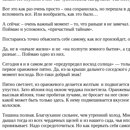
Вот это как раз очень просто – она сохранилась, но перешла в д
вспомнить все. Или вообразить, как это было…
А сейчас – очень важный момент – то, что раньше я не замеча
Поймаю и успокоюсь, «причастный тайнам».
Постараюсь точно объяснить себе самому, как все произойдет, о
Да, не в «начале жизни» и не «на полпути земного бытия», а 
разные… Поймаю одно из них.
Сегодня я и в самом деле «предупредил восход солнца» — тольк
первое оранжевое пятно. Да, из-за крыши дальнего соседского 
момент восхода. Все-таки добрый знак!
Пятно светлеет, из оранжевого делается желтым и подвигается 
упустил. Зато яблоня под окном чердака посветлела. Оранжевые
высокая яблоня, тоже пробитая лучами, не бросает на нее свою
какой может быть только здесь. К нему подмешивается вкусное
колосков.
Тишина полная. Благоухание сильнее, чем утренний холод. Мне 
дышал тогда из всех чердачных щелей и из нашего сада, чья ипо
привязывает. Надо сосредоточиться. Но как прервать себя само