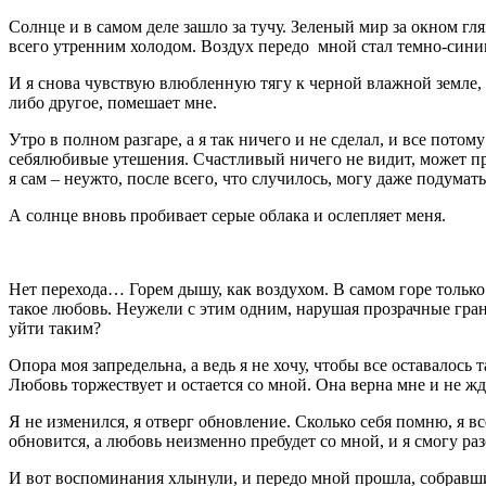
Солнце и в самом деле зашло за тучу. Зеленый мир за окном гля
всего утренним холодом. Воздух передо мной стал темно-синим
И я снова чувствую влюбленную тягу к черной влажной земле, 
либо другое, помешает мне.
Утро в полном разгаре, а я так ничего и не сделал, и все пото
себялюбивые утешения. Счастливый ничего не видит, может прож
я сам – неужто, после всего, что случилось, могу даже подум
А солнце вновь пробивает серые облака и ослепляет меня.
Нет перехода… Горем дышу, как воздухом. В самом горе только 
такое любовь. Неужели с этим одним, нарушая прозрачные гран
уйти таким?
Опора моя запредельна, а ведь я не хочу, чтобы все оставалось
Любовь торжествует и остается со мной. Она верна мне и не жде
Я не изменился, я отверг обновление. Сколько себя помню, я вс
обновится, а любовь неизменно пребудет со мной, и я смогу ра
И вот воспоминания хлынули, и передо мной прошла, собравш