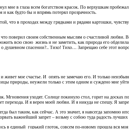
нул мне в глаза всем богатством красок. По верхушкам пробежал 
 и как будто бы и впрямь потерял прозрачность.
той, что в проходах между грядками и рядами картошки, чувству
му что поверил своим собственным мыслям о счастливой любви. Вс
ить всю свою жизнь и не заметить, как природа его обделила, а
ать о душевном спасении?.. Тихо! Тихо… Запрещаю себе этот воп
и живет мое счастье. И опять не замечаю его. И только неизбывн
ицы природы, неужели только с этим одним и суждено мне уйти?
 так. Мгновения уходят. Солнце покинуло стол, горит на досках п
т перехода. И я верен моей любви. И я никуда не спешу. Я запрещ
егда был таким, как сейчас. А это значит, я навсегда запомню ип
зорвать важнейший запрет – возьму с собою туда радость лучших
ись в единый горький глоток, совсем по-новому прошла вся мо